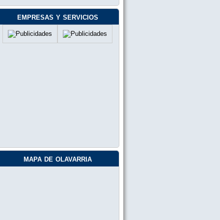
Leo Etchemendy :
Saludos desde chascomús
empresas y servicios
Alejandra 564:
Parpadeo
Alejandra :
Hola buen día, para participar. Puede
ser parpadear la respuesta?
jorge baudriz:
excelente la radio por siempre mas q
temazos q pasan todos los dias 9
Carmen :
Hola Alberto soy Carmen con el 513
para mí el sinónimo de chisme es
Rumor ! Me pasas la camisa negra !
Carlos Alberto Angel:
Hola Alberto la repuesta es más
aburrido que bailar con mi hermana
Carlos 277
mapa de olavarria
Mora.:
Te estoy escuchando desde Esquel
Marcos pacheco:
Hola ruso dice el viejo que le pases un
tema de cupaiolo , saldoss
marisa 559:
488 kilometros de ida 488 kilometros