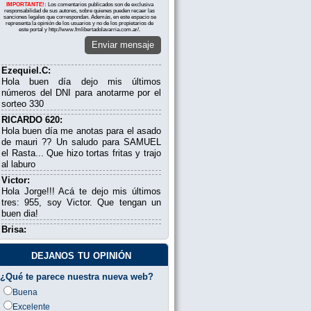
IMPORTANTE!:
Los comentarios publicados son de exclusiva
responsabilidad de sus autores, sobre quienes pueden recaer las
sanciones legales que correspondan. Además, en este espacio se
representa la opinión de los usuarios y no de los propietarios de
este portal y http://www.fmlibertadolavarria.com.ar/.
Enviar mensaje
Ezequiel.C:
Hola buen día dejo mis últimos
números del DNI para anotarme por el
sorteo 330
RICARDO 620:
Hola buen día me anotas para el asado
de mauri ?? Un saludo para SAMUEL
el Rasta... Que hizo tortas fritas y trajo
al laburo
Victor:
Hola Jorge!!! Acá te dejo mis últimos
tres: 955, soy Victor. Que tengan un
buen dia!
Brisa:
Hola, me darían un número para
contactarme?
dejanos tu opinión
cecilia:
¿Qué te parece nuestra nueva web?
hola me pasas algo de los moros
Buena
mariana de mdp:
buenos dias jorgito .aca desde mar del
Excelente