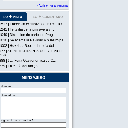
» Abrir en otra ventana
lo + visto
lo + comentado
1517 | Entrevista exclusiva de TU MOTO E...
1241 | Feliz día de la primavera y ...
1049 | Distinción de parte del Prog...
1020 | Se acerca la Navidad a nuestro pa...
1002 | Hoy 4 de Septiembre día del ...
977 | ATENCION DAIREAUX ESTE 23 DE
ABRI...
888 | 6ta. Feria Gastronómica de C...
879 | En el día del amigo......
mensajero
Nombre:
Comentario:
Ingrese la suma de 4 + 5: