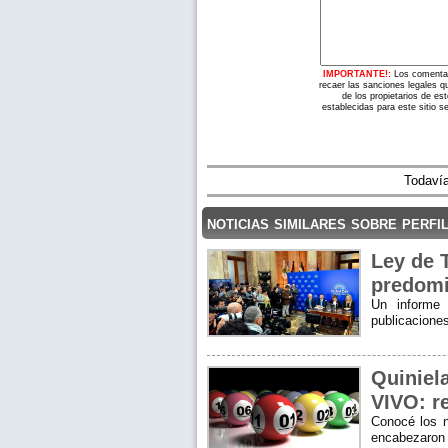
IMPORTANTE!:
Los comentar
recaer las sanciones legales q
de los propietarios de es
establecidas para este sitio s
Todavía
noticias similares sobre perfi
Ley de T
predomi
Un informe 
publicacione
Quiniel
VIVO: r
Conocé los n
encabezaron