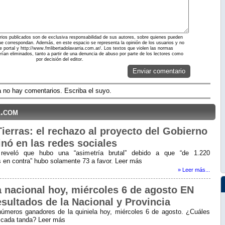
ios publicados son de exclusiva responsabilidad de sus autores, sobre quienes pueden
ue correspondan. Además, en este espacio se representa la opinión de los usuarios y no
te portal y http://www.fmlibertadolavarria.com.ar/. Los textos que violen las normas
erían eliminados, tanto a partir de una denuncia de abuso por parte de los lectores como
por decisión del editor.
Enviar comentario
 no hay comentarios. Escriba el suyo.
l.com
ierras: el rechazo al proyecto del Gobierno
nó en las redes sociales
reveló que hubo una “asimetría brutal” debido a que “de 1.220
s en contra” hubo solamente 73 a favor. Leer más
» Leer más...
a nacional hoy, miércoles 6 de agosto EN
esultados de la Nacional y Provincia
úmeros ganadores de la quiniela hoy, miércoles 6 de agosto. ¿Cuáles
 cada tanda? Leer más