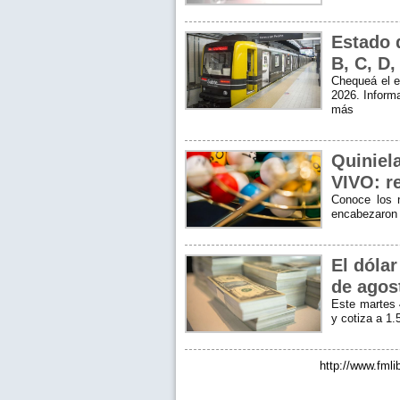
Estado 
B, C, D,
Chequeá el e
2026. Informa
más
Quiniel
VIVO: r
Conoce los 
encabezaron
El dóla
de agos
Este martes 
y cotiza a 1
http://www.fmli