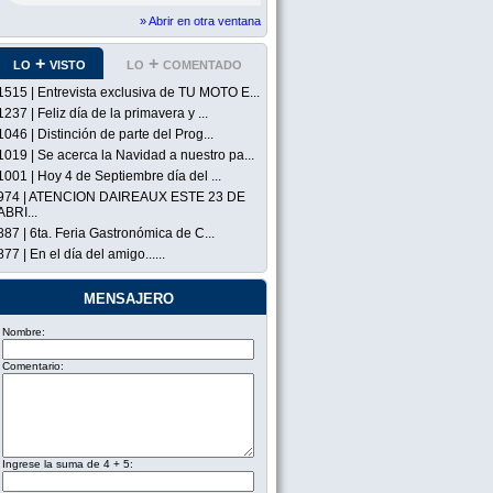
» Abrir en otra ventana
lo + visto
lo + comentado
1515 | Entrevista exclusiva de TU MOTO E...
1237 | Feliz día de la primavera y ...
1046 | Distinción de parte del Prog...
1019 | Se acerca la Navidad a nuestro pa...
1001 | Hoy 4 de Septiembre día del ...
974 | ATENCION DAIREAUX ESTE 23 DE
ABRI...
887 | 6ta. Feria Gastronómica de C...
877 | En el día del amigo......
mensajero
Nombre:
Comentario:
Ingrese la suma de 4 + 5: