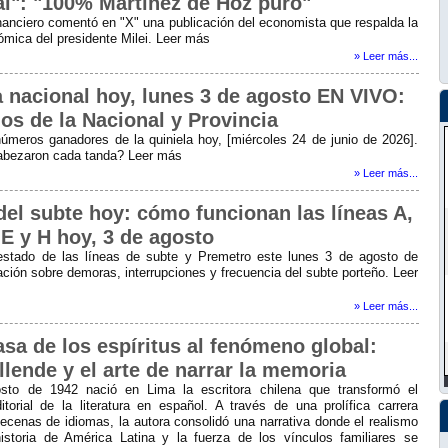
ial": "100% Martínez de Hoz puro"
inanciero comentó en "X" una publicación del economista que respalda la
ómica del presidente Milei. Leer más
» Leer más...
a nacional hoy, lunes 3 de agosto EN VIVO:
os de la Nacional y Provincia
úmeros ganadores de la quiniela hoy, [miércoles 24 de junio de 2026].
abezaron cada tanda? Leer más
» Leer más...
del subte hoy: cómo funcionan las líneas A,
 E y H hoy, 3 de agosto
estado de las líneas de subte y Premetro este lunes 3 de agosto de
ción sobre demoras, interrupciones y frecuencia del subte porteño. Leer
» Leer más...
asa de los espíritus al fenómeno global:
llende y el arte de narrar la memoria
sto de 1942 nació en Lima la escritora chilena que transformó el
torial de la literatura en español. A través de una prolífica carrera
decenas de idiomas, la autora consolidó una narrativa donde el realismo
istoria de América Latina y la fuerza de los vínculos familiares se