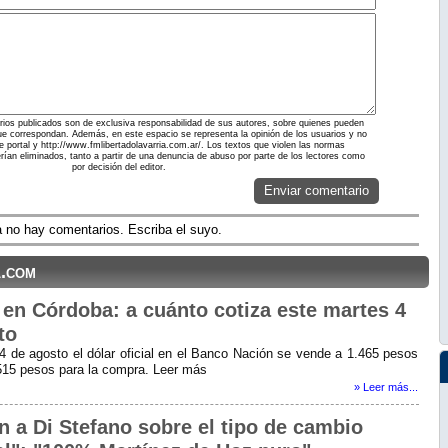
ios publicados son de exclusiva responsabilidad de sus autores, sobre quienes pueden
ue correspondan. Además, en este espacio se representa la opinión de los usuarios y no
te portal y http://www.fmlibertadolavarria.com.ar/. Los textos que violen las normas
erían eliminados, tanto a partir de una denuncia de abuso por parte de los lectores como
por decisión del editor.
Enviar comentario
 no hay comentarios. Escriba el suyo.
l.com
r en Córdoba: a cuánto cotiza este martes 4
to
4 de agosto el dólar oficial en el Banco Nación se vende a 1.465 pesos
.515 pesos para la compra. Leer más
» Leer más...
n a Di Stefano sobre el tipo de cambio