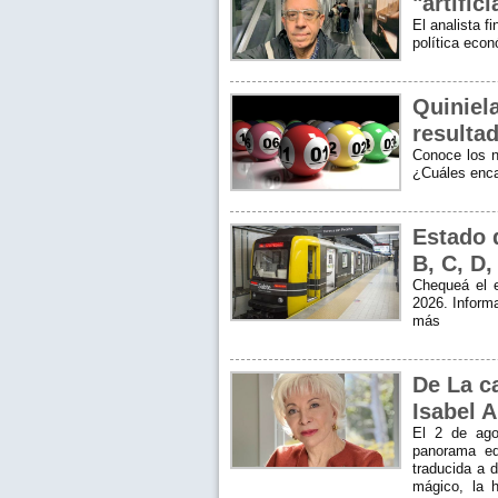
"artific
El analista f
política econ
Quiniel
resultad
Conoce los n
¿Cuáles enc
Estado 
B, C, D,
Chequeá el 
2026. Informa
más
De La c
Isabel A
El 2 de ago
panorama edi
traducida a 
mágico, la h