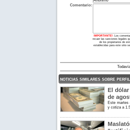
Comentario:
IMPORTANTE!:
Los comentar
recaer las sanciones legales q
de los propietarios de es
establecidas para este sitio s
Todavía
noticias similares sobre perfi
El dóla
de agos
Este martes 
y cotiza a 1
Maslató