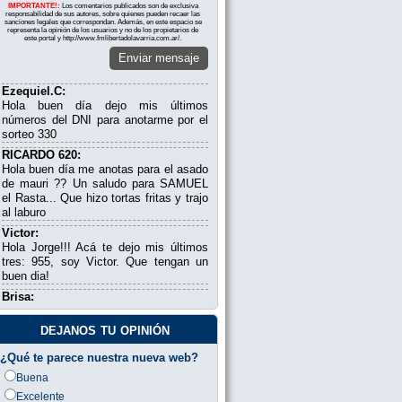
IMPORTANTE!:
Los comentarios publicados son de exclusiva
responsabilidad de sus autores, sobre quienes pueden recaer las
sanciones legales que correspondan. Además, en este espacio se
representa la opinión de los usuarios y no de los propietarios de
este portal y http://www.fmlibertadolavarria.com.ar/.
Enviar mensaje
Ezequiel.C:
Hola buen día dejo mis últimos
números del DNI para anotarme por el
sorteo 330
RICARDO 620:
Hola buen día me anotas para el asado
de mauri ?? Un saludo para SAMUEL
el Rasta... Que hizo tortas fritas y trajo
al laburo
Victor:
Hola Jorge!!! Acá te dejo mis últimos
tres: 955, soy Victor. Que tengan un
buen dia!
Brisa:
Hola, me darían un número para
contactarme?
dejanos tu opinión
cecilia:
¿Qué te parece nuestra nueva web?
hola me pasas algo de los moros
Buena
mariana de mdp:
buenos dias jorgito .aca desde mar del
Excelente