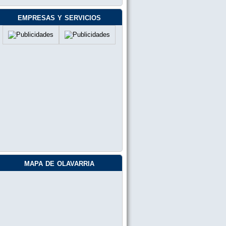
Leo Etchemendy :
Saludos desde chascomús
empresas y servicios
Alejandra 564:
Parpadeo
Alejandra :
Hola buen día, para participar. Puede
ser parpadear la respuesta?
jorge baudriz:
excelente la radio por siempre mas q
temazos q pasan todos los dias 9
Carmen :
Hola Alberto soy Carmen con el 513
para mí el sinónimo de chisme es
Rumor ! Me pasas la camisa negra !
Carlos Alberto Angel:
Hola Alberto la repuesta es más
aburrido que bailar con mi hermana
Carlos 277
mapa de olavarria
Mora.:
Te estoy escuchando desde Esquel
Marcos pacheco:
Hola ruso dice el viejo que le pases un
tema de cupaiolo , saldoss
marisa 559:
488 kilometros de ida 488 kilometros